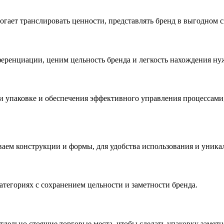
гает транслировать ценности, представлять бренд в выгодном с
еренциации, ценим цельность бренда и легкость нахождения ну
и упаковке и обеспечения эффективного управления процессами
аем конструкции и формы, для удобства использования и уника
тегориях с сохранением цельности и заметности бренда.
дельно стоящие торговые места, чтобы сделать упаковку заметн