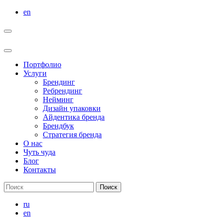
Перейти
en
к
содержимому
Портфолио
Услуги
Брендинг
Ребрендинг
Нейминг
Дизайн упаковки
Айдентика бренда
Брендбук
Стратегия бренда
О нас
Чуть чуда
Блог
Контакты
Результаты
поиска:
ru
en