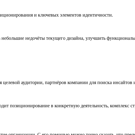
зиционирования и ключевых элементов идентичности.
ь небольшие недочёты текущего дизайна, улучшить функциональ
 целевой аудитории, партнёров компании для поиска инсайтов 
одит позиционирование в конкретную деятельность, комплекс ст
тие организации. С его помощью можно точно сказать, что предс