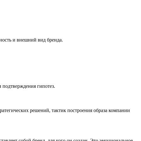
ность и внешний вид бренда.
и подтверждения гипотез.
ратегических решений, тактик построения образа компании
тавляет собой бренд, для кого он создан. Это эмоциональное