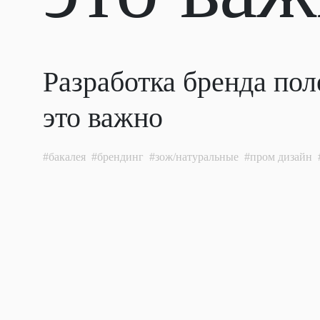
Разработка бренда пол
это важно
бакалея
брендинг
зож/натуральные
пром дизайн