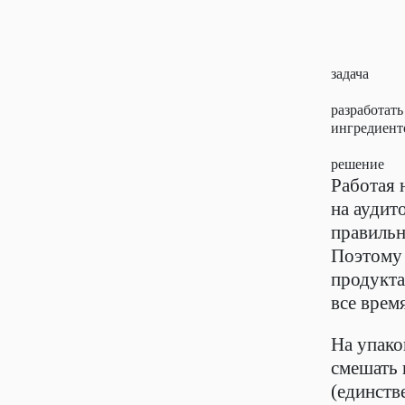
задача
разработат
ингредиенто
решение
Работая 
на аудит
правильн
Поэтому 
продукта
все врем
На упако
смешать 
(единств