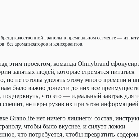
ь бренд качественной гранолы в премиальном сегменте — из нат
в, без ароматизаторов и консервантов.
над этим проектом, команда Ohmybrand сфокусир
ории занятых людей, которые стремятся питаться
о, но не готовы уделять этому много времени и в
нам было важно донести до них все преимуществ
, подчеркнуть, что это — идеальный завтрак для т
я спешит, не перегрузив их при этом информацией
вке Granolife нет ничего лишнего: состав, инструк
гранолу, чтобы было вкуснее, и силуэт ложки
енное, что потребуется, чтобы превратить содерж