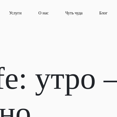
Услуги
О нас
Чуть чуда
Блог
fe: утро 
жно