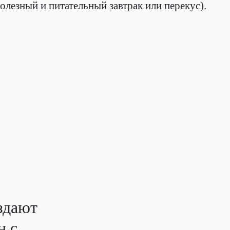
полезный и питательный завтрак или перекус).
здают
н с