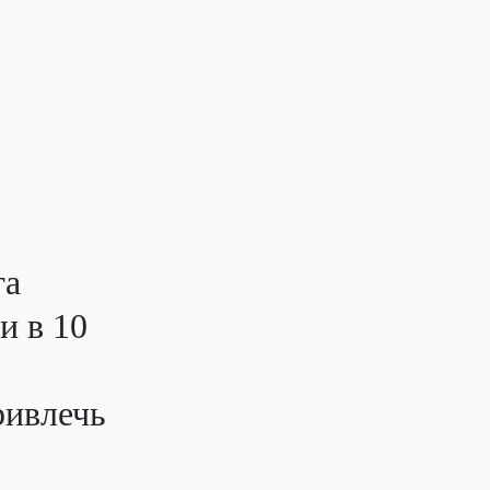
га
и в 10
ривлечь