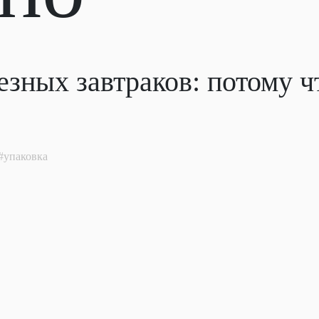
езных завтраков: потому ч
упаковка