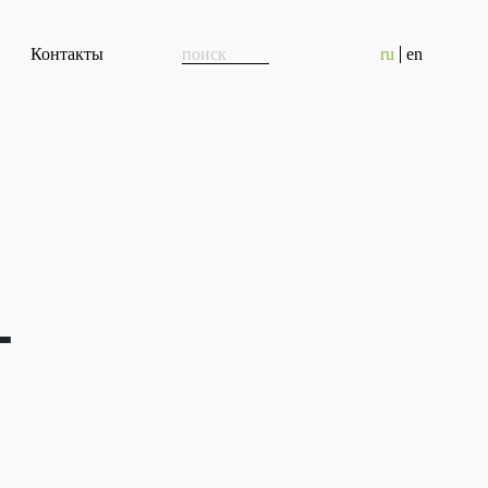
Результаты
Контакты
ru
en
поиска:
–