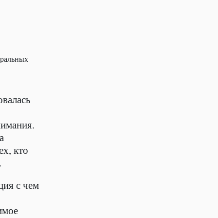
уральных
овалась
нимания.
а
ех, кто
.
ция с чем
имое