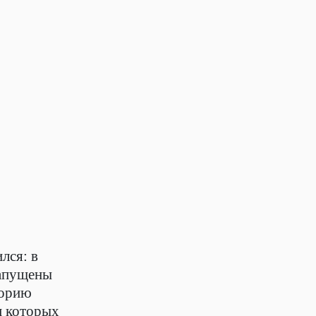
лся: в
запущены
торию
м которых