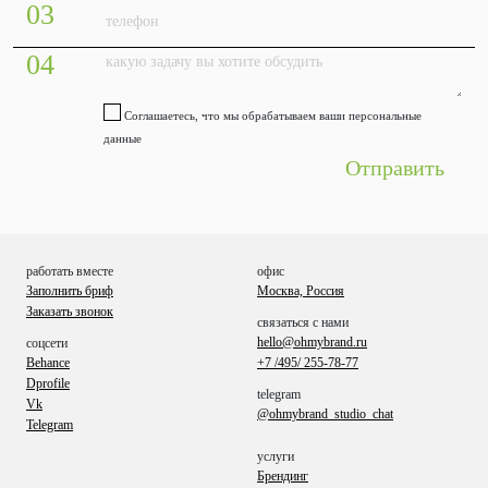
03
04
Соглашаетесь, что мы обрабатываем ваши персональные
данные
работать вместе
офис
Заполнить бриф
Москва, Россия
Заказать звонок
связаться с нами
hello@ohmybrand.ru
соцсети
Behance
+7 /495/ 255-78-77
Dprofile
telegram
Vk
@ohmybrand_studio_chat
Telegram
услуги
Брендинг