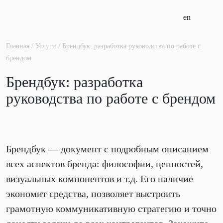
Перейти
en
к
содержимому
Главная
/
Услуги
/
Брендбук: разработка руководства по работе с
брендом
Брендбук: разработка
руководства по работе с брендом
Брендбук — документ с подробным описанием
всех аспектов бренда: философии, ценностей,
визуальных компонентов и т.д. Его наличие
экономит средства, позволяет выстроить
грамотную коммуникативную стратегию и точно