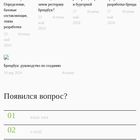
Определение,
зачем ресторану
и бургерной
разработки бренда
базовые
брендбук?
17
статьи
17
статьи
составляющие,
23
статьи
май
май
этапы
май
2024
2024
разработки
2024
23
статьи
май
2024
Брендбук: руководство по созданию
18 апр 2024
статьи
Появился вопрос?
01
02