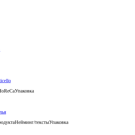
»
cello
HoReCa
Упаковка
лья
родукта
Нейминг/тексты
Упаковка