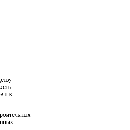
дству
ость
е и в
троительных
енных