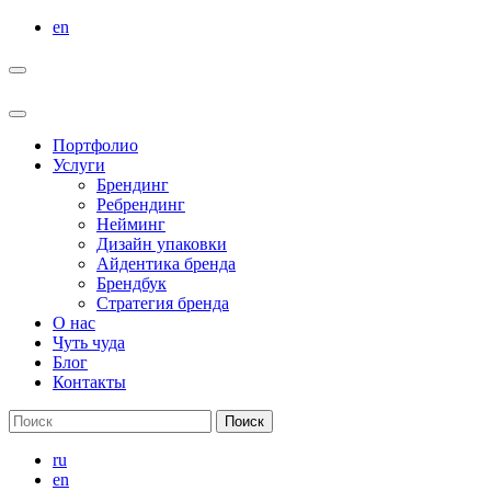
Перейти
en
к
содержимому
Портфолио
Услуги
Брендинг
Ребрендинг
Нейминг
Дизайн упаковки
Айдентика бренда
Брендбук
Стратегия бренда
О нас
Чуть чуда
Блог
Контакты
Результаты
поиска:
ru
en