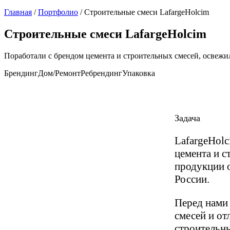
Главная
/
Портфолио
/
Строительные смеси LafargeHolcim
Строительные смеси LafargeHolcim
Поработали с брендом цемента и строительных смесей, освежи
Брендинг
Дом/Ремонт
Ребрендинг
Упаковка
Задача
LafargeHol
цемента и с
продукции о
России.
Перед нами 
смесей и от
строительны