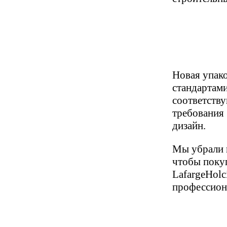
Новая упако
стандартами
соответств
требования 
дизайн.
Мы убрали 
чтобы покуп
LafargeHolc
профессион