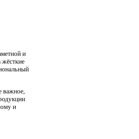
аметной и
 жёсткие
сиональный
 важное,
продукции
ному и