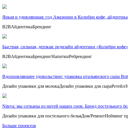
Яркая и удивляющая: год Амазонии в Колибри кофе, айдентика
B2B
Айдентика
Брендинг
Быстрая, сильная, дерзкая: редизайн айдентики «Колибри кофе
B2B
Айдентика
Брендинг
Напитки
Ребрендинг
Вдохновляющее удовольствие: упаковка итальянского сыра Botti
Дизайн упаковки для молока
Дизайн упаковки для сыра
Ретейл/
Niteva: мы сотканы из нитей наших снов. Бренд постельного бе
Дизайн упаковки для постельного белья
Дом/Ремонт
Нейминг п
Больше проектов