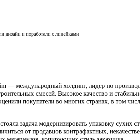
ли дизайн и поработали с линейками
cim — международный холдинг, лидер по произво
троительных смесей. Высокое качество и стабильн
ценили покупатели во многих странах, в том числ
стояла задача модернизировать упаковку сухих с
личиться от продавцов контрафактных, некачеств
х материалов, копирующих стиль заказчика.