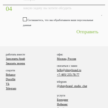
04
Соглашаетесь, что мы обрабатываем ваши персональные
данные
работать вместе
офис
Заполнить бриф
Москва, Россия
Заказать звонок
связаться с нами
hello@ohmybrand.ru
соцсети
Behance
+7 /495/ 255-78-77
Dprofile
telegram
Vk
@ohmybrand_studio_chat
Telegram
услуги
Брендинг
Нейминг