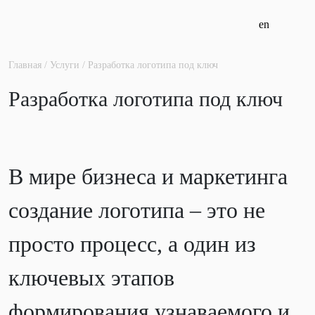
Перейти
en
к
содержимому
Главная
/
Услуги
/
Разработка логотипа под ключ
Разработка логотипа под ключ
В мире бизнеса и маркетинга
создание логотипа – это не
просто процесс, а один из
ключевых этапов
формирования узнаваемого и