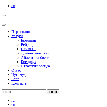
Перейти
en
к
содержимому
Портфолио
Услуги
Брендинг
Ребрендинг
Нейминг
Дизайн упаковки
Айдентика бренда
Брендбук
Стратегия бренда
О нас
Чуть чуда
Блог
Контакты
Результаты
поиска:
ru
en