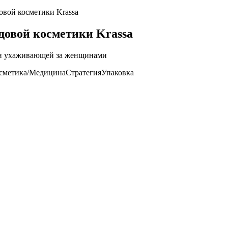
овой косметики Krassa
довой косметики Krassa
 и ухаживающей за женщинами
сметика/Медицина
Стратегия
Упаковка