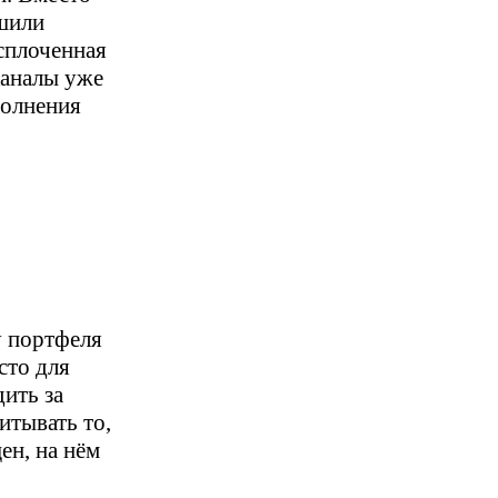
ешили
сплоченная
каналы уже
полнения
у портфеля
сто для
ить за
итывать то,
ен, на нём