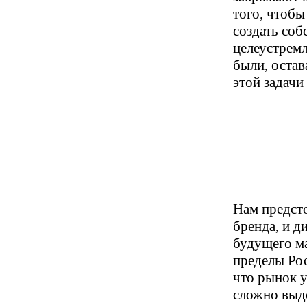
того, чтобы
создать соб
целеустрем
были, остав
этой задачи
Нам предсто
бренда, и д
будущего м
пределы Рос
что рынок у
сложно выде