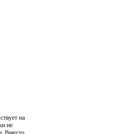
ствует на
ки не
и. Вместо