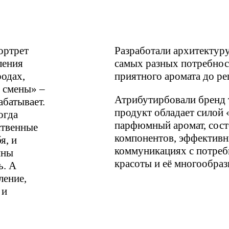
ортрет
Разработали архитектур
ления
самых разных потребнос
родах,
приятного аромата до р
е смены» –
Атрибутирбовали бренд 
абатывает.
продукт обладает силой
огда
парфюмный аромат, сост
ственные
компонентов, эффективны
я, и
коммуникациях с потреб
ины
красоты и её многообраз
ь. А
ление,
 и