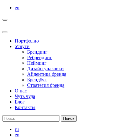
Перейти
en
к
содержимому
Портфолио
Услуги
Брендинг
Ребрендинг
Нейминг
Дизайн упаковки
Айдентика бренда
Брендбук
Стратегия бренда
О нас
Чуть чуда
Блог
Контакты
Результаты
поиска:
ru
en